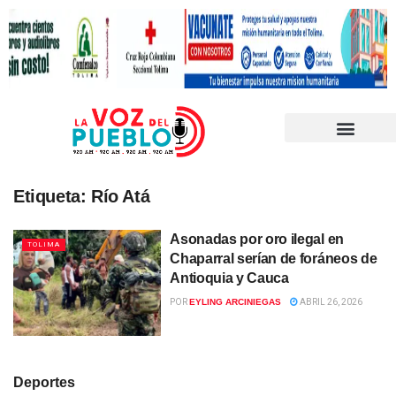
Etiqueta:
Río Atá
Asonadas por oro ilegal en
TOLIMA
Chaparral serían de foráneos de
Antioquia y Cauca
POR
EYLING ARCINIEGAS
ABRIL 26, 2026
Deportes