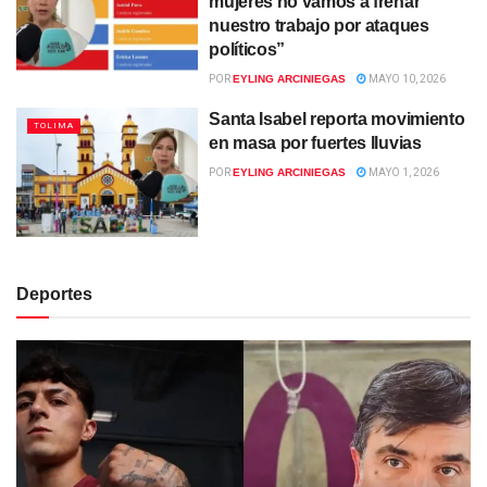
mujeres no vamos a frenar
nuestro trabajo por ataques
políticos”
POR
EYLING ARCINIEGAS
MAYO 10, 2026
Santa Isabel reporta movimiento
TOLIMA
en masa por fuertes lluvias
POR
EYLING ARCINIEGAS
MAYO 1, 2026
Deportes