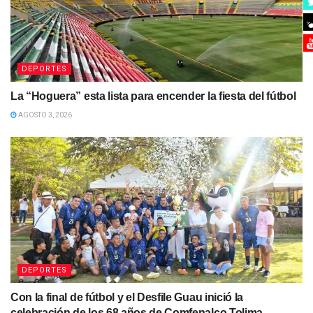
DEPORTES
La “Hoguera” esta lista para encender la fiesta del fútbol
AGOSTO 3, 2026
DEPORTES
Con la final de fútbol y el Desfile Guau inició la
celebración de los 68 años de Comfenalco Tolima