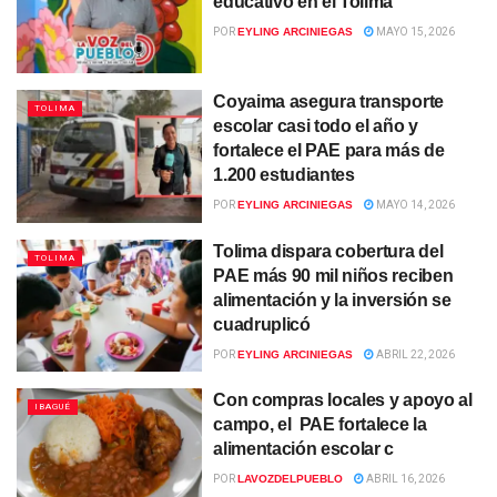
educativo en el Tolima
POR
EYLING ARCINIEGAS
MAYO 15, 2026
Coyaima asegura transporte
TOLIMA
escolar casi todo el año y
fortalece el PAE para más de
1.200 estudiantes
POR
EYLING ARCINIEGAS
MAYO 14, 2026
Tolima dispara cobertura del
TOLIMA
PAE más 90 mil niños reciben
alimentación y la inversión se
cuadruplicó
POR
EYLING ARCINIEGAS
ABRIL 22, 2026
Con compras locales y apoyo al
IBAGUÉ
campo, el PAE fortalece la
alimentación escolar c
POR
LAVOZDELPUEBLO
ABRIL 16, 2026