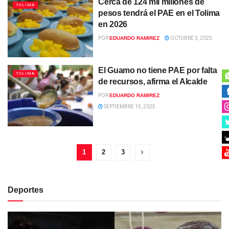
Cerca de 124 mil millones de
TOLIMA
pesos tendrá el PAE en el Tolima
en 2026
POR
EDUARDO RAMIREZ
OCTUBRE 3, 2025
El Guamo no tiene PAE por falta
TOLIMA
de recursos, afirma el Alcalde
POR
EDUARDO RAMIREZ
SEPTIEMBRE 15, 2025
1
2
3
Deportes