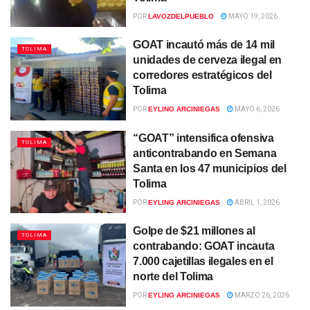
POR
LAVOZDELPUEBLO
MAYO 19, 2026
GOAT incautó más de 14 mil
TOLIMA
unidades de cerveza ilegal en
corredores estratégicos del
Tolima
POR
EYLING ARCINIEGAS
MAYO 6, 2026
“GOAT” intensifica ofensiva
TOLIMA
anticontrabando en Semana
Santa en los 47 municipios del
Tolima
POR
EYLING ARCINIEGAS
ABRIL 1, 2026
Golpe de $21 millones al
TOLIMA
contrabando: GOAT incauta
7.000 cajetillas ilegales en el
norte del Tolima
POR
EYLING ARCINIEGAS
MARZO 26, 2026