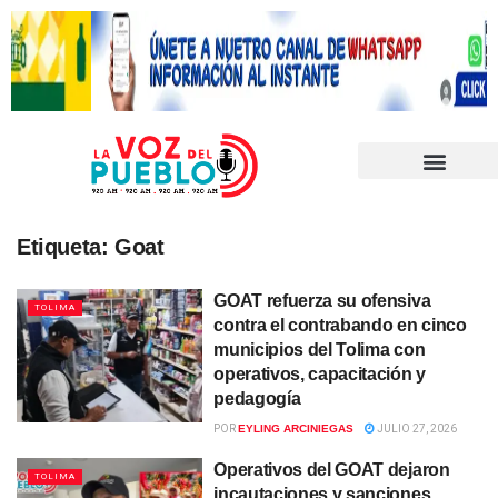
Etiqueta:
Goat
GOAT refuerza su ofensiva
TOLIMA
contra el contrabando en cinco
municipios del Tolima con
operativos, capacitación y
pedagogía
POR
EYLING ARCINIEGAS
JULIO 27, 2026
Operativos del GOAT dejaron
TOLIMA
incautaciones y sanciones