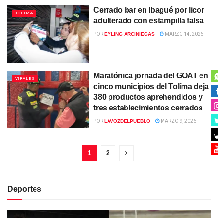
Cerrado bar en Ibagué por licor
TOLIMA
adulterado con estampilla falsa
POR
EYLING ARCINIEGAS
MARZO 14, 2026
Maratónica jornada del GOAT en
VIRALES
cinco municipios del Tolima deja
380 productos aprehendidos y
tres establecimientos cerrados
POR
LAVOZDELPUEBLO
MARZO 9, 2026
1
2
Deportes