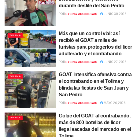
durante desfile del San Pedro
POR
EYLING ARCINIEGAS
JUNIO 30, 2026
Más que un control vial: así
TOLIMA
recibió el GOAT a miles de
turistas para protegerlos del licor
adulterado y el contrabando
POR
EYLING ARCINIEGAS
JUNIO 27, 2026
GOAT intensifica ofensiva contra
TOLIMA
el contrabando en el Tolima y
blinda las fiestas de San Juan y
San Pedro
POR
EYLING ARCINIEGAS
MAYO 26, 2026
Golpe del GOAT al contrabando:
TOLIMA
más de 800 botellas de licor
ilegal sacadas del mercado en el
Tolima