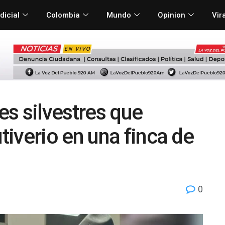
dicial
Colombia
Mundo
Opinion
Vir
s silvestres que
iverio en una finca de
0