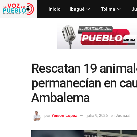
Inicio
Ibagué
Tolima
Ju
Rescatan 19 animale
permanecían en caut
Ambalema
por
Yeison Lopez
julio 9, 2026
en
Judicial