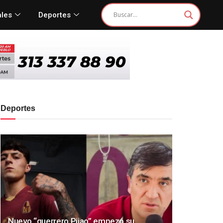
ales
Deportes
Deportes
Nuevo “guerrero Pijao” empezó su