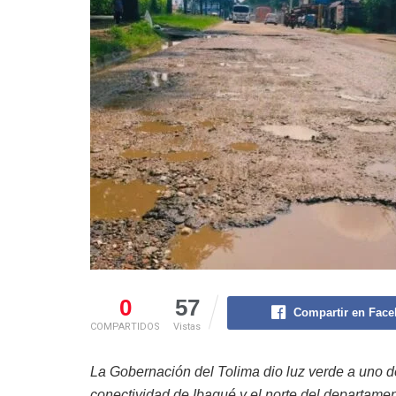
0
57
Compartir en Fac
COMPARTIDOS
Vistas
La Gobernación del Tolima dio luz verde a uno d
conectividad de Ibagué y el norte del departame