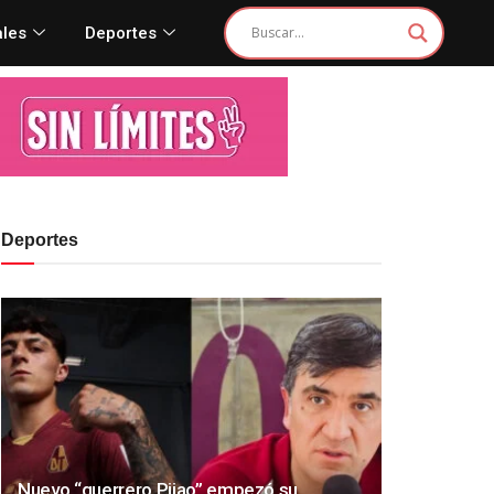
ales
Deportes
Deportes
Nuevo “guerrero Pijao” empezó su