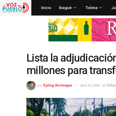
Inicio
Ibagué
Tolima
Ju
Lista la adjudicaci
millones para transf
por
Eyling Arciniegas
abril 25, 2026
en
Tolim