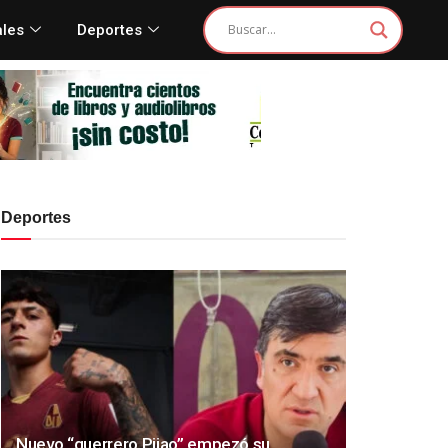
ales
Deportes
Deportes
Nuevo “guerrero Pijao” empezó su