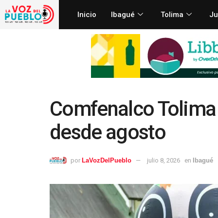
Inicio
Ibagué
Tolima
Ju
Comfenalco Tolima 
desde agosto
por
LaVozDelPueblo
julio 8, 2026
en
Ibagué