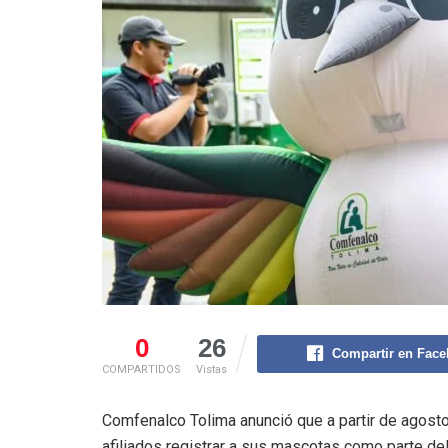
0
26
Compartir en Fac
COMPARTIDOS
Vistas
Comfenalco Tolima anunció que a partir de agost
afiliados registrar a sus mascotas como parte del