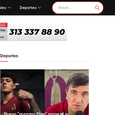
ales
Deportes
Deportes
Nuevo “guerrero Pijao” empezó su