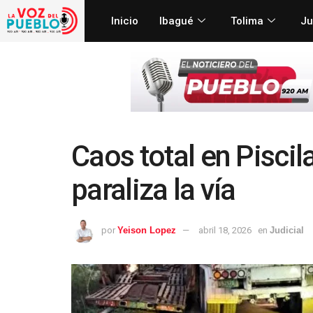
Inicio
Ibagué
Tolima
Ju
Caos total en Piscil
paraliza la vía
por
Yeison Lopez
abril 18, 2026
en
Judicial