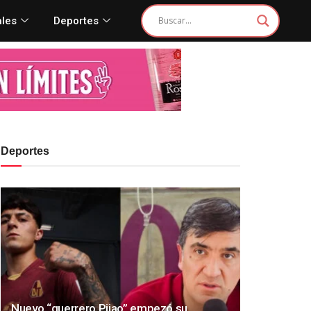
ales
Deportes
Deportes
Nuevo “guerrero Pijao” empezó su