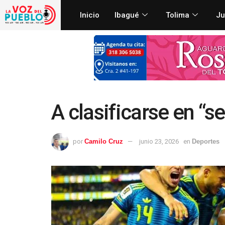
Inicio
Ibagué
Tolima
Ju
A clasificarse en “s
por
Camilo Cruz
junio 23, 2026
en
Deportes