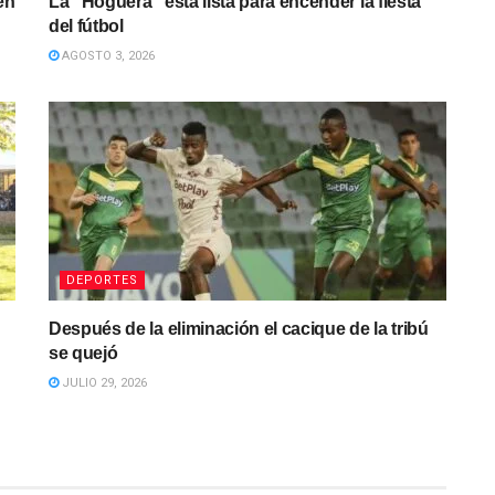
en
La “Hoguera” esta lista para encender la fiesta
del fútbol
AGOSTO 3, 2026
DEPORTES
Después de la eliminación el cacique de la tribú
se quejó
JULIO 29, 2026