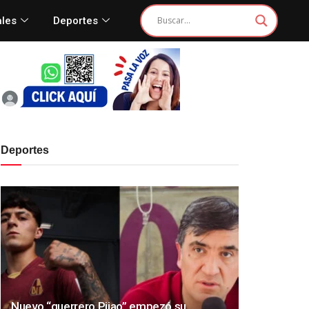
ales
Deportes
Deportes
Nuevo “guerrero Pijao” empezó su