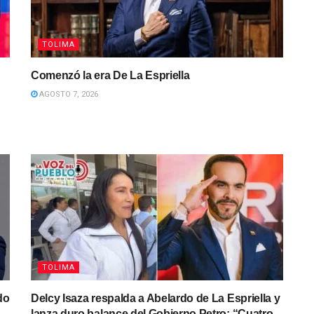
TOLIMA
Comenzó la era De La Espriella
AGOSTO 7, 2026
TOLIMA
do
Delcy Isaza respalda a Abelardo de La Espriella y
lanza duro balance del Gobierno Petro: “Cuatro