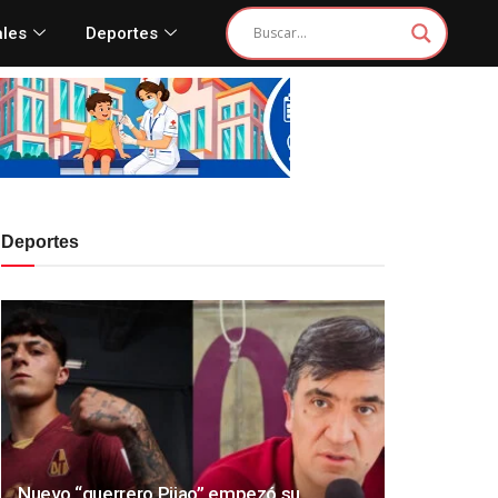
ales
Deportes
Deportes
Nuevo “guerrero Pijao” empezó su