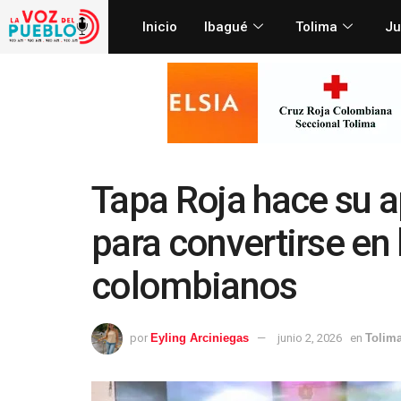
Inicio
Ibagué
Tolima
Ju
Tapa Roja hace su a
para convertirse en 
colombianos
por
Eyling Arciniegas
junio 2, 2026
en
Tolim