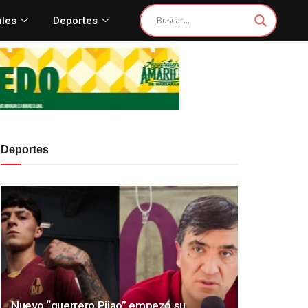
ales
Deportes
Deportes
Nuevo “guerrero Pijao” empezó su