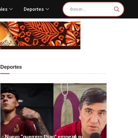
ales
Deportes
Deportes
Nuevo “guerrero Pijao” empezó su