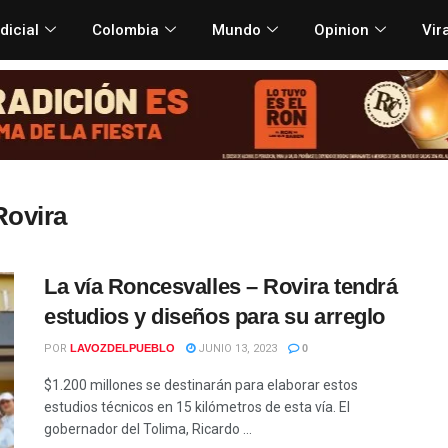
dicial
Colombia
Mundo
Opinion
Vir
Rovira
La vía Roncesvalles – Rovira tendrá
estudios y diseños para su arreglo
POR
LAVOZDELPUEBLO
JUNIO 13, 2023
0
$1.200 millones se destinarán para elaborar estos
estudios técnicos en 15 kilómetros de esta vía. El
gobernador del Tolima, Ricardo ...