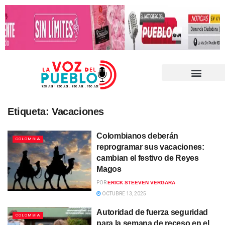
Etiqueta:
Vacaciones
Colombianos deberán
COLOMBIA
reprogramar sus vacaciones:
cambian el festivo de Reyes
Magos
POR
ERICK STEEVEN VERGARA
OCTUBRE 13, 2025
Autoridad de fuerza seguridad
COLOMBIA
para la semana de receso en el