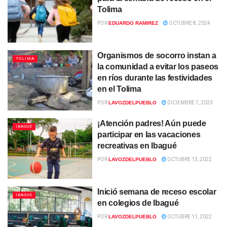
Tolima
POR
EDUARDO RAMIREZ
OCTUBRE 8, 2024
Organismos de socorro instan a
TOLIMA
la comunidad a evitar los paseos
en ríos durante las festividades
en el Tolima
POR
LAVOZDELPUEBLO
DICIEMBRE 7, 2023
¡Atención padres! Aún puede
IBAGUÉ
participar en las vacaciones
recreativas en Ibagué
POR
LAVOZDELPUEBLO
OCTUBRE 13, 2022
Inició semana de receso escolar
IBAGUÉ
en colegios de Ibagué
POR
LAVOZDELPUEBLO
OCTUBRE 11, 2022