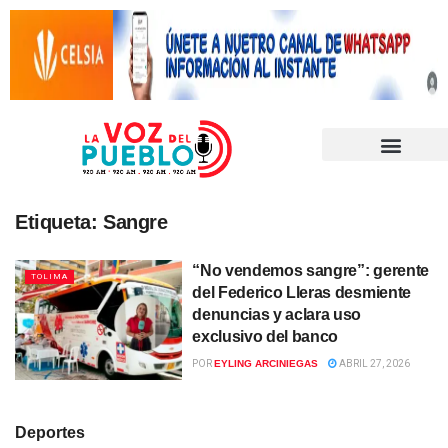
Etiqueta:
Sangre
“No vendemos sangre”: gerente
TOLIMA
del Federico Lleras desmiente
denuncias y aclara uso
exclusivo del banco
POR
EYLING ARCINIEGAS
ABRIL 27, 2026
Deportes