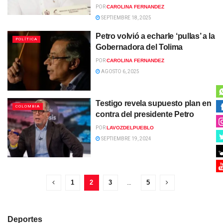
POR
CAROLINA FERNANDEZ
SEPTIEMBRE 18, 2025
Petro volvió a echarle ‘pullas’ a la
POLÍTICA
Gobernadora del Tolima
POR
CAROLINA FERNANDEZ
AGOSTO 6, 2025
Testigo revela supuesto plan en
COLOMBIA
contra del presidente Petro
POR
LAVOZDELPUEBLO
SEPTIEMBRE 19, 2024
1
2
3
…
5
Deportes