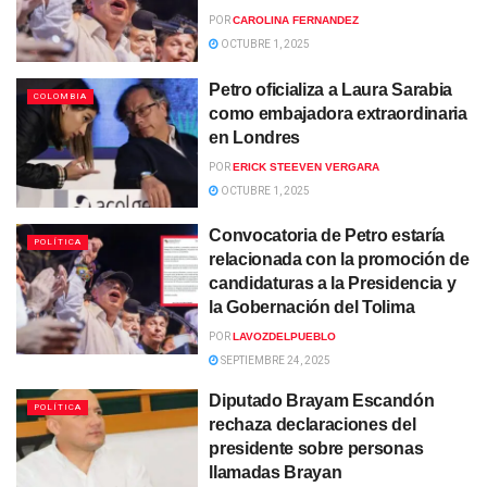
POR
CAROLINA FERNANDEZ
OCTUBRE 1, 2025
Petro oficializa a Laura Sarabia
COLOMBIA
como embajadora extraordinaria
en Londres
POR
ERICK STEEVEN VERGARA
OCTUBRE 1, 2025
Convocatoria de Petro estaría
POLÍTICA
relacionada con la promoción de
candidaturas a la Presidencia y
la Gobernación del Tolima
POR
LAVOZDELPUEBLO
SEPTIEMBRE 24, 2025
Diputado Brayam Escandón
POLÍTICA
rechaza declaraciones del
presidente sobre personas
llamadas Brayan