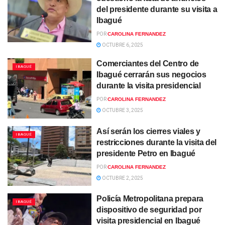
del presidente durante su visita a
Ibagué
POR
CAROLINA FERNANDEZ
OCTUBRE 6, 2025
Comerciantes del Centro de
IBAGUÉ
Ibagué cerrarán sus negocios
durante la visita presidencial
POR
CAROLINA FERNANDEZ
OCTUBRE 3, 2025
Así serán los cierres viales y
IBAGUÉ
restricciones durante la visita del
presidente Petro en Ibagué
POR
CAROLINA FERNANDEZ
OCTUBRE 2, 2025
Policía Metropolitana prepara
IBAGUÉ
dispositivo de seguridad por
visita presidencial en Ibagué