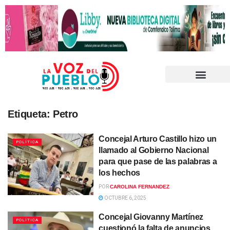
Etiqueta:
Petro
Concejal Arturo Castillo hizo un
POLÍTICA
llamado al Gobierno Nacional
para que pase de las palabras a
los hechos
POR
CAROLINA FERNANDEZ
OCTUBRE 6, 2025
Concejal Giovanny Martínez
POLÍTICA
cuestionó la falta de anuncios