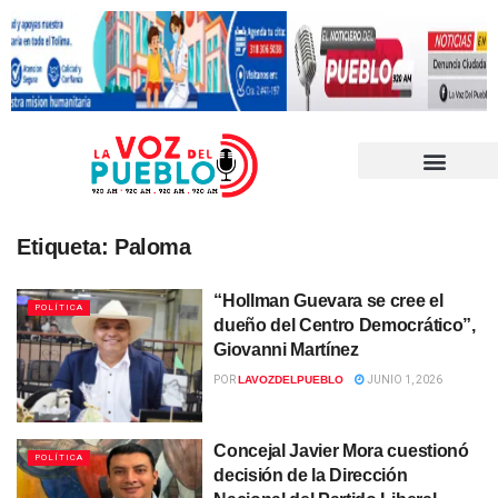
Etiqueta:
Paloma
“Hollman Guevara se cree el
POLÍTICA
dueño del Centro Democrático”,
Giovanni Martínez
POR
LAVOZDELPUEBLO
JUNIO 1, 2026
Concejal Javier Mora cuestionó
POLÍTICA
decisión de la Dirección