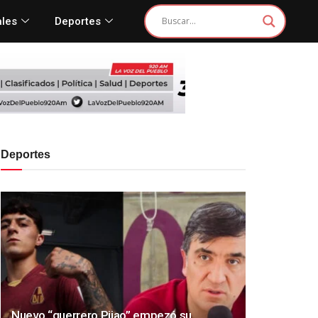
ales
Deportes
Deportes
Nuevo “guerrero Pijao” empezó su