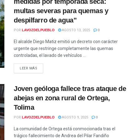
medidas por temporada seca:
multas severas para quemas y
despilfarro de agua”
POR
LAVOZDELPUEBLO
AGOSTO 13, 2025
0
El alcalde Diego Matiz emitió un decreto con carácter
urgente que restringe completamente las quemas
controladas, el lavado de vehículos ...
LEER MÁS
Joven geóloga fallece tras ataque de
abejas en zona rural de Ortega,
Tolima
POR
LAVOZDELPUEBLO
AGOSTO 9, 2025
0
La comunidad de Ortega está conmocionada tras el
trágico fallecimiento de Andrea del Pilar Fandiño