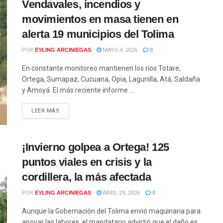
Vendavales, incendios y
movimientos en masa tienen en
alerta 19 municipios del Tolima
POR
EYLING ARCINIEGAS
MAYO 4, 2026
0
En constante monitoreo mantienen los ríos Totare,
Ortega, Sumapaz, Cucuana, Opia, Lagunilla, Atá, Saldaña
y Amoyá. El más reciente informe ...
LEER MÁS
¡Invierno golpea a Ortega! 125
puntos viales en crisis y la
cordillera, la más afectada
POR
EYLING ARCINIEGAS
ABRIL 29, 2026
0
Aunque la Gobernación del Tolima envió maquinaria para
apoyar las labores, el mandatario advirtió que el daño es