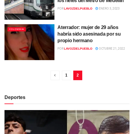
los rieles del Metro de Medellín
POR
LAVOZDELPUEBLO
ENERO 3, 2023
Aterrador: mujer de 29 años
COLOMBIA
habría sido asesinada por su
propio hermano
POR
LAVOZDELPUEBLO
OCTUBRE 21, 2022
1
2
Deportes