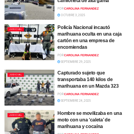
camioneta de alta gama
POR
CAROLINA FERNANDEZ
OCTUBRE 3, 2025
Policía Nacional incautó
JUDICIAL
marihuana oculta en una caja
cartón en una empresa de
encomiendas
POR
CAROLINA FERNANDEZ
SEPTIEMBRE 29, 2025
Capturado sujeto que
JUDICIAL
transportaba 140 kilos de
marihuana en un Mazda 323
POR
CAROLINA FERNANDEZ
SEPTIEMBRE 24, 2025
Hombre se movilizaba en una
JUDICIAL
moto con una ‘caleta’ de
marihuana y cocaína