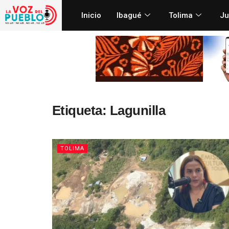
Inicio
Ibagué
Tolima
Ju
Etiqueta:
Lagunilla
TOLIMA