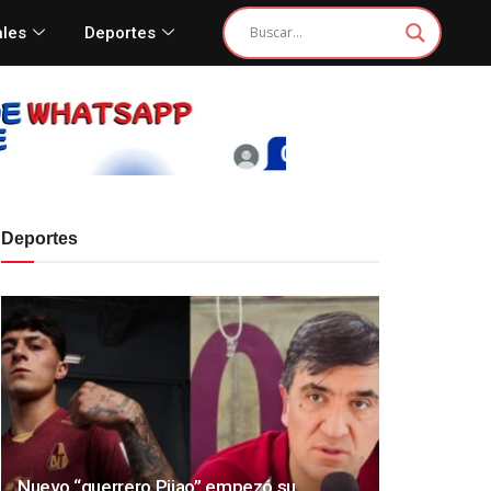
ales
Deportes
Deportes
Nuevo “guerrero Pijao” empezó su