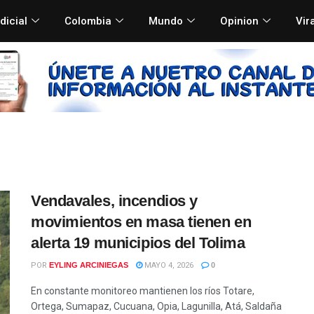
dicial
Colombia
Mundo
Opinion
Vir
Vendavales, incendios y
movimientos en masa tienen en
alerta 19 municipios del Tolima
POR
EYLING ARCINIEGAS
MAYO 4, 2026
0
En constante monitoreo mantienen los ríos Totare,
Ortega, Sumapaz, Cucuana, Opia, Lagunilla, Atá, Saldaña