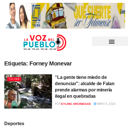
Etiqueta:
Forney Monevar
“La gente tiene miedo de
TOLIMA
denunciar”: alcalde de Falan
prende alarmas por minería
ilegal en quebradas
POR
EYLING ARCINIEGAS
MAYO 4, 2026
Deportes