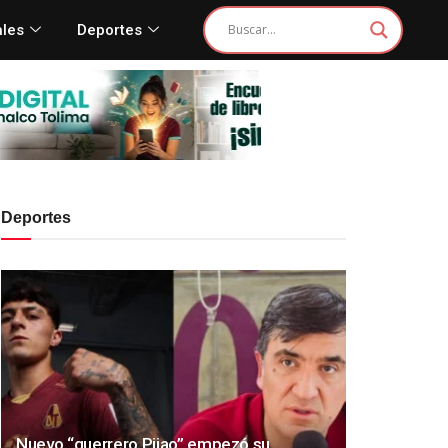
ales
Deportes
Deportes
Nuevo “guerrero Pijao” empezó su