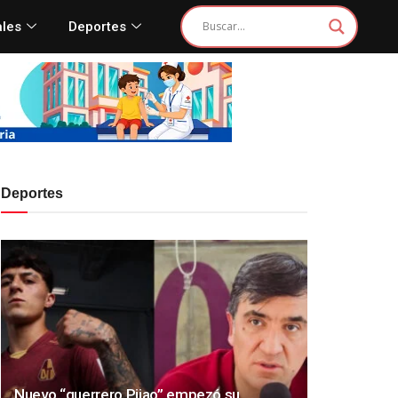
ales
Deportes
Deportes
Nuevo “guerrero Pijao” empezó su