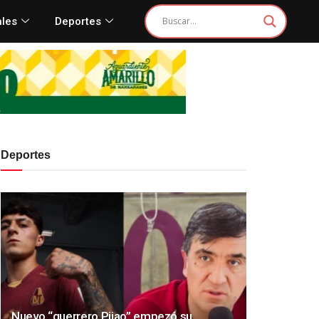
ales
Deportes
Deportes
Nuevo “guerrero Pijao” empezó su