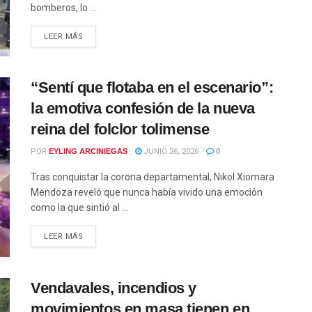
bomberos, lo ...
LEER MÁS
“Sentí que flotaba en el escenario”:
la emotiva confesión de la nueva
reina del folclor tolimense
POR
EYLING ARCINIEGAS
JUNIO 26, 2026
0
Tras conquistar la corona departamental, Nikol Xiomara
Mendoza reveló que nunca había vivido una emoción
como la que sintió al ...
LEER MÁS
Vendavales, incendios y
movimientos en masa tienen en