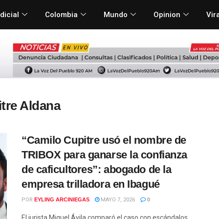
dicial
Colombia
Mundo
Opinion
Vir
tre Aldana
“Camilo Cupitre usó el nombre de
TRIBOX para ganarse la confianza
de caficultores”: abogado de la
empresa trilladora en Ibagué
POR
EYLING ARCINIEGAS
MAYO 7, 2026
0
El jurista Miguel Ávila comparó el caso con escándalos