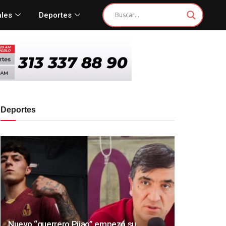
ales
Deportes
Deportes
Nuevo “guerrero Pijao” empezó su