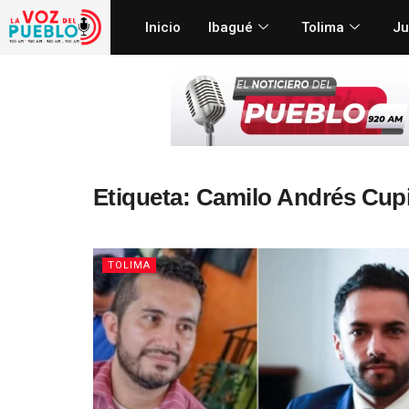
Inicio
Ibagué
Tolima
Ju
Etiqueta:
Camilo Andrés Cupi
TOLIMA