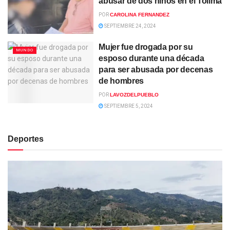
abusar de dos niños en el Tolima
POR
CAROLINA FERNANDEZ
SEPTIEMBRE 24, 2024
Mujer fue drogada por su
MUNDO
esposo durante una década
para ser abusada por decenas
de hombres
POR
LAVOZDELPUEBLO
SEPTIEMBRE 5, 2024
Deportes