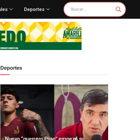
ales
Deportes
Deportes
Nuevo “guerrero Pijao” empezó su