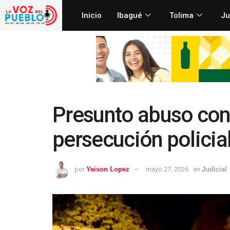
Inicio
Ibagué
Tolima
Ju
Presunto abuso con
persecución policial
por
Yeison Lopez
mayo 27, 2026
en
Judicial