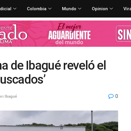
dicial
Colombia
Mundo
Opinion
Vir
a de Ibagué reveló el
Buscados’
0
en
Ibagué