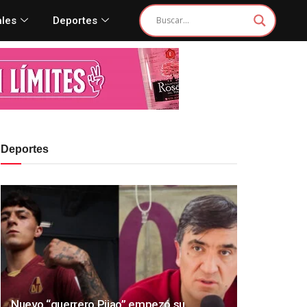
ales
Deportes
Deportes
Nuevo “guerrero Pijao” empezó su