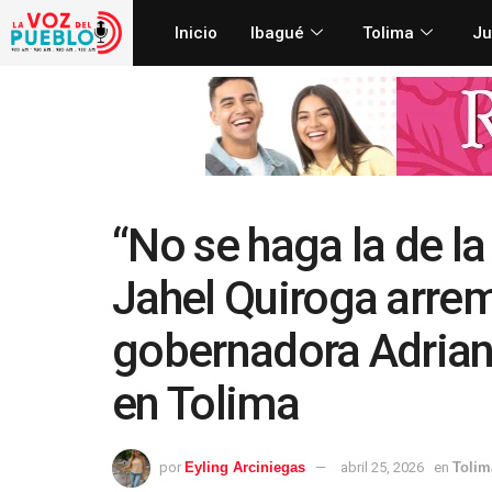
Inicio
Ibagué
Tolima
Ju
“No se haga la de la
Jahel Quiroga arrem
gobernadora Adria
en Tolima
por
Eyling Arciniegas
abril 25, 2026
en
Tolim