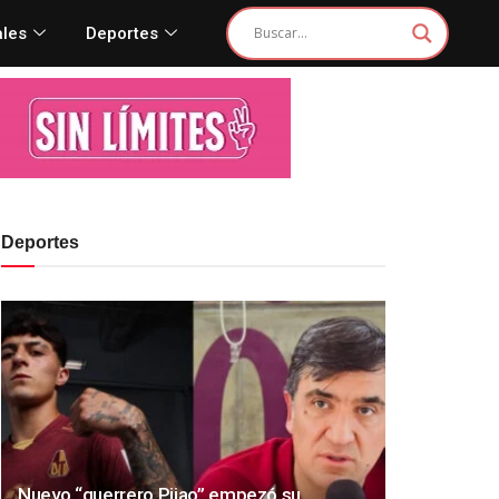
ales
Deportes
Deportes
Nuevo “guerrero Pijao” empezó su