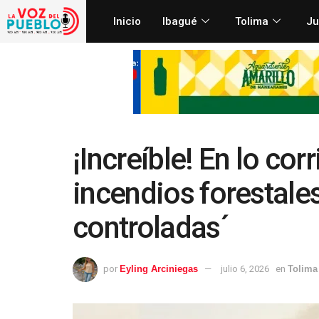
Inicio
Ibagué
Tolima
Ju
¡Increíble! En lo co
incendios forestale
controladas´
por
Eyling Arciniegas
julio 6, 2026
en
Tolima