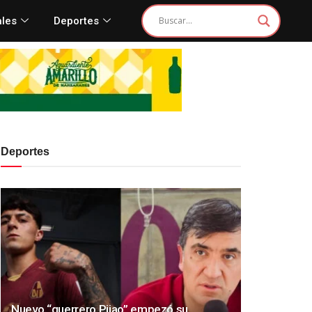
ales
Deportes
Deportes
Nuevo “guerrero Pijao” empezó su