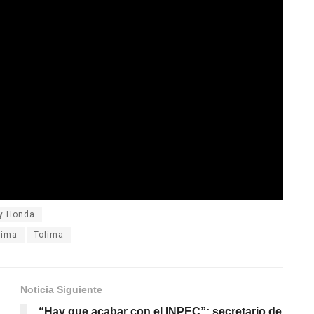
 y Honda
lima
Tolima
Noticia Siguiente
“Hay que acabar con el INPEC”: secretario de