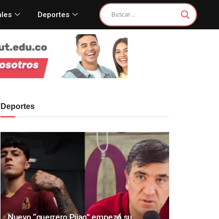
ales
Deportes
Deportes
Nuevo “guerrero Pijao” empezó su