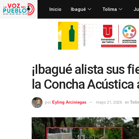
Inicio
Ibagué
Tolima
Ju
¡Ibagué alista sus f
la Concha Acústica 
por
Eyling Arciniegas
mayo 21, 2026
en
Toli