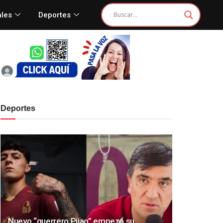
ales
Deportes
Deportes
Nuevo “guerrero Pijao” empezó su