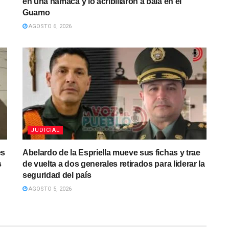
en una hamaca y lo acribillaron a bala en el
Guamo
AGOSTO 6, 2026
JUDICIAL
es
Abelardo de la Espriella mueve sus fichas y trae
s
de vuelta a dos generales retirados para liderar la
seguridad del país
AGOSTO 5, 2026