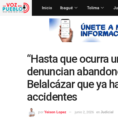
Inicio
Ibagué
Tolima
Ju
“Hasta que ocurra u
denuncian abandono
Belalcázar que ya h
accidentes
por
Yeison Lopez
junio 2, 2026
en
Judicial