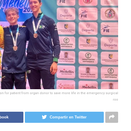
n for patient from organ donor to save more life in the emergency surgical
roo
ebook
Compartir en Twitter