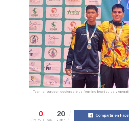
Team of surgeon doctors are performing heart surgery operatio
0
20
Compartir en Fac
COMPARTIDOS
Vistas