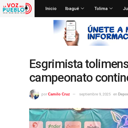
Inicio
Ibagué
Tolima
Ju
Esgrimista tolimens
campeonato contin
por
Camilo Cruz
septiembre 9, 2025
en
Depor