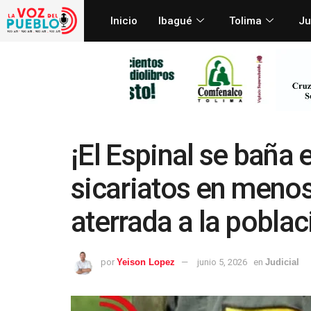
Inicio
Ibagué
Tolima
Ju
¡El Espinal se baña 
sicariatos en menos
aterrada a la poblac
por
Yeison Lopez
junio 5, 2026
en
Judicial