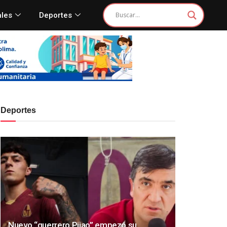
ales
Deportes
Deportes
Nuevo “guerrero Pijao” empezó su