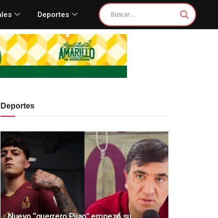
ales
Deportes
Deportes
Nuevo “guerrero Pijao” empezó su