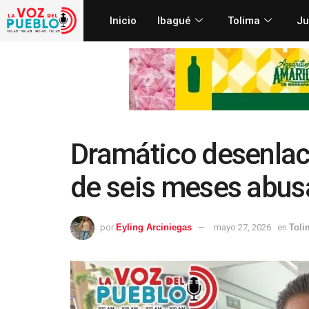
Inicio
Ibagué
Tolima
Ju
Dramático desenlac
de seis meses abusa
por
Eyling Arciniegas
mayo 27, 2026
en
Toli