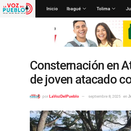
Inicio
Ibagué
Tolima
Ju
Consternación en A
de joven atacado c
por
LaVozDelPueblo
septiembre 8, 2025
en
J