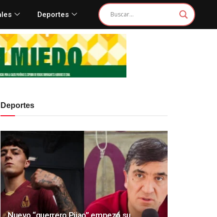
ales
Deportes
Deportes
Nuevo “guerrero Pijao” empezó su