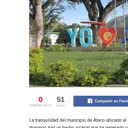
0
51
Compartir en Fac
COMPARTIDOS
Vistas
La tranquilidad del municipio de Ataco ubicado al 
domingo tras un hecho sicarial que ha generado c