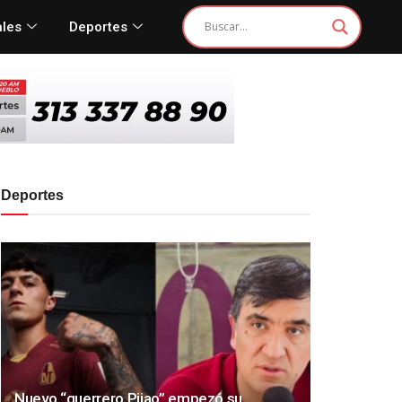
ales
Deportes
Deportes
Nuevo “guerrero Pijao” empezó su