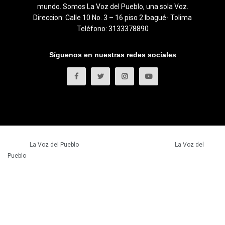
mundo. Somos La Voz del Pueblo, una sola Voz.
Direccion: Calle 10 No. 3 – 16 piso 2 Ibagué- Tolima
Teléfono: 3133378890
Síguenos en nuestras redes sociales
© 2023
La Voz del Pueblo
- Todos los derechos reservados.
La Voz del
Pueblo
.