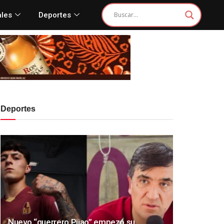
ales
Deportes
Deportes
Nuevo “guerrero Pijao” empezó su