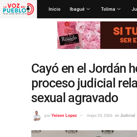
Inicio
Ibagué
Tolima
Ju
Cayó en el Jordán 
proceso judicial rel
sexual agravado
por
Yeison Lopez
mayo 20, 2026
en
Judicial