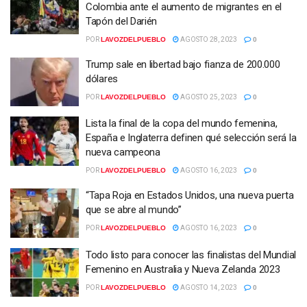
Colombia ante el aumento de migrantes en el
Tapón del Darién
POR
LAVOZDELPUEBLO
AGOSTO 28, 2023
0
Trump sale en libertad bajo fianza de 200.000
dólares
POR
LAVOZDELPUEBLO
AGOSTO 25, 2023
0
Lista la final de la copa del mundo femenina,
España e Inglaterra definen qué selección será la
nueva campeona
POR
LAVOZDELPUEBLO
AGOSTO 16, 2023
0
“Tapa Roja en Estados Unidos, una nueva puerta
que se abre al mundo”
POR
LAVOZDELPUEBLO
AGOSTO 16, 2023
0
Todo listo para conocer las finalistas del Mundial
Femenino en Australia y Nueva Zelanda 2023
POR
LAVOZDELPUEBLO
AGOSTO 14, 2023
0