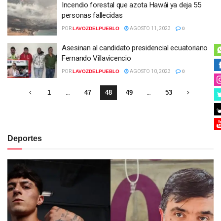
Incendio forestal que azota Hawái ya deja 55
personas fallecidas
POR
LAVOZDELPUEBLO
AGOSTO 11, 2023
0
Asesinan al candidato presidencial ecuatoriano
Fernando Villavicencio
POR
LAVOZDELPUEBLO
AGOSTO 10, 2023
0
1
…
47
48
49
…
53
Deportes