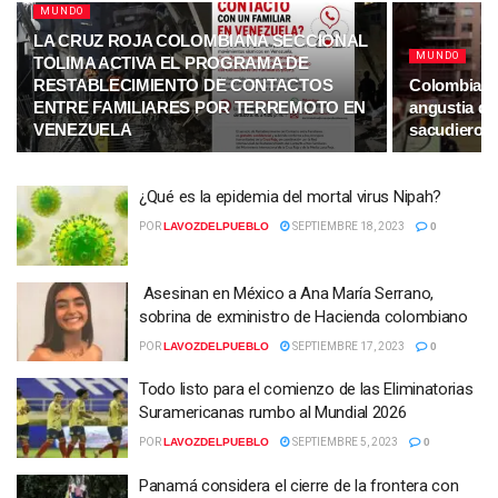
MUNDO
LA CRUZ ROJA COLOMBIANA SECCIONAL
MUNDO
TOLIMA ACTIVA EL PROGRAMA DE
RESTABLECIMIENTO DE CONTACTOS
Colombiana
ENTRE FAMILIARES POR TERREMOTO EN
angustia du
VENEZUELA
sacudieron 
¿Qué es la epidemia del mortal virus Nipah?
POR
LAVOZDELPUEBLO
SEPTIEMBRE 18, 2023
0
Asesinan en México a Ana María Serrano,
sobrina de exministro de Hacienda colombiano
POR
LAVOZDELPUEBLO
SEPTIEMBRE 17, 2023
0
Todo listo para el comienzo de las Eliminatorias
Suramericanas rumbo al Mundial 2026
POR
LAVOZDELPUEBLO
SEPTIEMBRE 5, 2023
0
Panamá considera el cierre de la frontera con