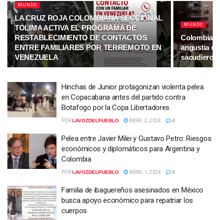
MUNDO
LA CRUZ ROJA COLOMBIANA SECCIONAL
MUNDO
TOLIMA ACTIVA EL PROGRAMA DE
RESTABLECIMIENTO DE CONTACTOS
Colombiana
ENTRE FAMILIARES POR TERREMOTO EN
angustia du
VENEZUELA
sacudieron 
Hinchas de Junior protagonizan violenta pelea
en Copacabana antes del partido contra
Botafogo por la Copa Libertadores
POR
LAVOZDELPUEBLO
ABRIL 2, 2024
0
Pelea entre Javier Milei y Gustavo Petro: Riesgos
económicos y diplomáticos para Argentina y
Colombia
POR
LAVOZDELPUEBLO
ABRIL 1, 2024
0
Familia de ibaguereños asesinados en México
busca apoyo económico para repatriar los
cuerpos