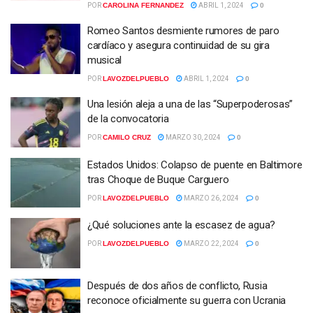
POR
CAROLINA FERNANDEZ
ABRIL 1, 2024
0
Romeo Santos desmiente rumores de paro
cardíaco y asegura continuidad de su gira
musical
POR
LAVOZDELPUEBLO
ABRIL 1, 2024
0
Una lesión aleja a una de las “Superpoderosas”
de la convocatoria
POR
CAMILO CRUZ
MARZO 30, 2024
0
Estados Unidos: Colapso de puente en Baltimore
tras Choque de Buque Carguero
POR
LAVOZDELPUEBLO
MARZO 26, 2024
0
¿Qué soluciones ante la escasez de agua?
POR
LAVOZDELPUEBLO
MARZO 22, 2024
0
Después de dos años de conflicto, Rusia
reconoce oficialmente su guerra con Ucrania