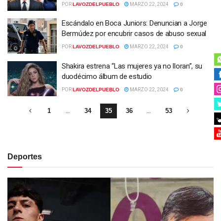
POR
LAVOZDELPUEBLO
MARZO 22, 2024
0
Escándalo en Boca Juniors: Denuncian a Jorge
Bermúdez por encubrir casos de abuso sexual
POR
LAVOZDELPUEBLO
MARZO 22, 2024
0
Shakira estrena “Las mujeres ya no lloran”, su
duodécimo álbum de estudio
POR
LAVOZDELPUEBLO
MARZO 22, 2024
0
1
…
34
35
36
…
53
Deportes