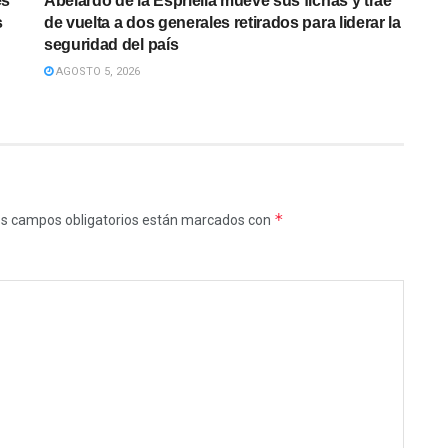
es
Abelardo de la Espriella mueve sus fichas y trae
s
de vuelta a dos generales retirados para liderar la
seguridad del país
AGOSTO 5, 2026
*
s campos obligatorios están marcados con