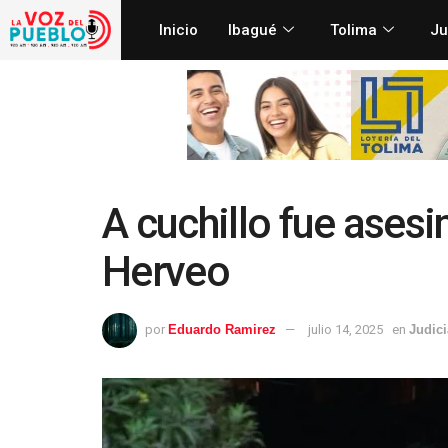
Inicio
Ibagué
Tolima
Ju
A cuchillo fue ases
Herveo
por
Eduardo Ramirez
julio 14, 2025
en
Judici