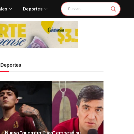
ales
Deportes
Deportes
Nuevo “guerrero Pijao” empezó su