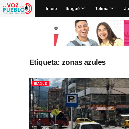
Inicio
Ibagué
Tolima
Ju
Etiqueta:
zonas azules
IBAGUÉ