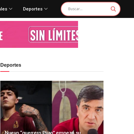
ales
Deportes
Deportes
Nuevo “guerrero Pijao” empezó su