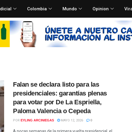
dicial
Colombia
Mundo
Opinion
Vir
Falan se declara listo para las
presidenciales: garantías plenas
para votar por De La Espriella,
Paloma Valencia o Cepeda
POR
EYLING ARCINIEGAS
MAYO 12, 2026
0
A pocas semanas de la primera vuelta presidencial, el