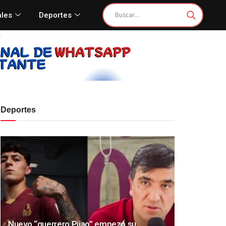
ales
Deportes
Deportes
Nuevo “guerrero Pijao” empezó su