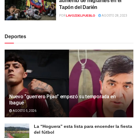
aumento de migrantes en el
Tapón del Darién
POR
LAVOZDELPUEBLO
AGOSTO 28, 2023
Deportes
Nuevo “guerrero Pijao” empezó su temporada en
Ibagué
AGOSTO 5, 2026
La “Hoguera” esta lista para encender la fiesta
del fútbol