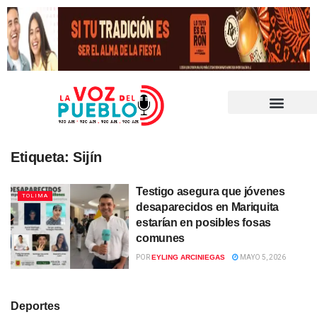
Etiqueta:
Sijín
Testigo asegura que jóvenes
TOLIMA
desaparecidos en Mariquita
estarían en posibles fosas
comunes
POR
EYLING ARCINIEGAS
MAYO 5, 2026
Deportes