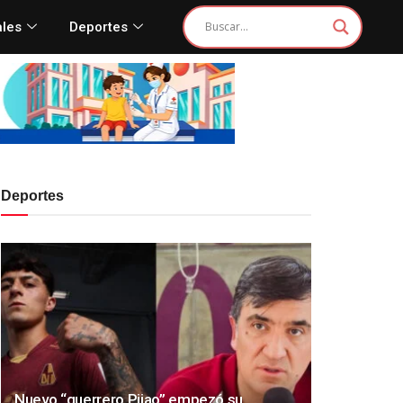
ales
Deportes
Deportes
Nuevo “guerrero Pijao” empezó su